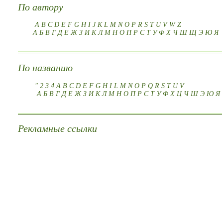
По автору
A
B
C
D
E
F
G
H
I
J
K
L
M
N
O
P
R
S
T
U
V
W
Z
А
Б
В
Г
Д
Е
Ж
З
И
К
Л
М
Н
О
П
Р
С
Т
У
Ф
Х
Ч
Ш
Щ
Э
Ю
Я
По названию
"
2
3
4
A
B
C
D
E
F
G
H
I
L
M
N
O
P
Q
R
S
T
U
V
А
Б
В
Г
Д
Е
Ж
З
И
К
Л
М
Н
О
П
Р
С
Т
У
Ф
Х
Ц
Ч
Ш
Э
Ю
Я
Рекламные ссылки