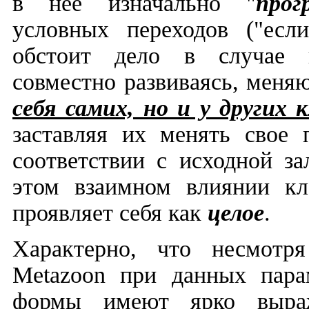
в нее изначально "
прог
условных переходов ("есл
обстоит дело в случае н
совместно развиваясь, мен
себя самих, но и у других 
заставляя их менять свое 
соответствии с исходной з
этом взаимном влиянии к
проявляет себя как
целое
.
Характерно, что несмотр
Metazoon
при данных пара
формы имеют ярко выра