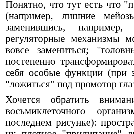
Понятно, что тут есть что "
(например, лишние мейозы
заменившись, например, 
регуляторные механизмы мо
вовсе замениться; "головн
постепенно трансформирова
себя особые функции (при 
"ложиться" под промотор глаз
Хочется обратить вниман
восьмиклеточного орган
последнем рисунке): простр
их плотное "прилипание" д