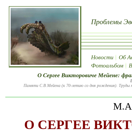
Проблемы Эв
Новости
Об А
Фотоальбом
В
О Сергее Викторовиче Мейене: фр
Памяти С.В.Мейена (к 70-летию со дня рождения). Труды м
М.А
О СЕРГЕЕ ВИК