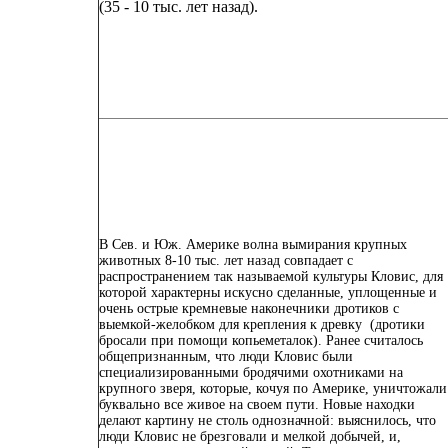
(35 - 10 тыс. лет назад).
В Сев. и Юж. Америке волна вымирания крупных
животных 8-10 тыс. лет назад совпадает с
распространением так называемой культуры Кловис, для
которой характерны искусно сделанные, уплощенные и
очень острые кремневые наконечники дротиков с
выемкой-желобком для крепления к древку (дротики
бросали при помощи копьеметалок). Ранее считалось
общепризнанным, что люди Кловис были
специализированными бродячими охотниками на
крупного зверя, которые, кочуя по Америке, уничтожали
буквально все живое на своем пути. Новые находки
делают картину не столь однозначной: выяснилось, что
люди Кловис не брезговали и мелкой добычей, и,