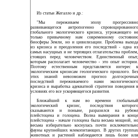
Из
статьи Жегалло и др
.:
"Мы переживаем эпоху прогрессивн
развивающегося антропогенно спровоцированног
глобального экологического кризиса, угрожающего н
только привычному нам современному состояни
биосферы Земли, но и цивилизации. Проблема выход
из кризиса и преодоления его последствий - одна и
самых насущных и не терпящих отлагательства проблем
стоящих перед человечеством. Единственный опыт
которым располагает человечество - это опыт истории
Поэтому естественным представляется интерес 
экологическим кризисам геологического прошлого. Бе
этих знаний невозможен прогноз долгосрочны
последствий переживаемого нами экологическог
кризиса и выработка адекватной стратегии поведения 
условиях его все ускоряющегося развития.
Ближайший к нам во времени глобальны
экологический кризис, последствия которог
сказываются и поныне, разразился на рубеж
плейстоцена и голоцена. Волна вымирания в конц
плейстоцена - начале голоцена была весьма мощной, н
весьма избирательно коснулась почти исключительн
фауны крупнейших млекопитающих. В других группа
животных и растений наблюдаются лишь более ил