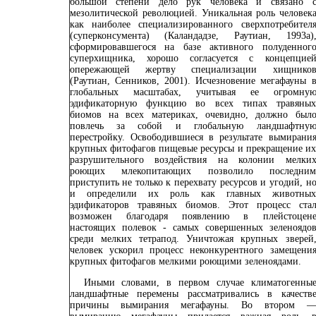
большой степени дело рук человека и связано 
мезолитической революцией. Уникальная роль человек
как наиболее специализированного сверхпотребител
(суперконсумента) (
Каландадзе, Раутиан, 1993а
)
сформировавшегося на базе активного полуденног
суперхищника, хорошо согласуется с концепцие
опережающей жертву специализации хищнико
(
Раутиан, Сенников, 2001
). Исчезновение мегафауны 
глобальных масштабах, учитывая ее огромну
эдификаторную функцию во всех типах травяны
биомов на всех материках, очевидно, должно был
повлечь за собой и глобальную ландшафтну
перестройку. Освободившиеся в результате вымирани
крупных фитофагов пищевые ресурсы и прекращение и
разрушительного воздействия на колонии мелки
роющих млекопитающих позволило последни
приступить не только к перехвату ресурсов и угодий, н
и определили их роль как главных животны
эдификаторов травяных биомов. Этот процесс ста
возможен благодаря появлению в плейстоцен
настоящих полевок - самых совершенных зеленоядо
среди мелких тетрапод. Уничтожая крупных зверей
человек ускорил процесс неконкурентного замещени
крупных фитофагов мелкими роющими зеленоядами.
Иными словами, в первом случае климатогенны
ландшафтные перемены рассматривались в качеств
причины вымирания мегафауны. Во втором 