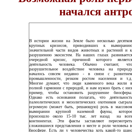
начался антр
В истории жизни на Земле было несколько десятко
крупных
кризисов
, приводивших к вымирани
значительной части видов животных и растений и 
разрушению экосистем. На наших глазах развиваетс
очередной кризис, причиной которого являетс
деятельность человека. Обычно считают, чт
разрушительное воздействие человека на природ
началось совсем недавно - в связи с развитие
промышленности, резким ростом населения и т.д
Многие думают, что люди каменного века жили 
полной гармонии с природой, и нам нужно брать с ни
пример, чтобы остановить разрушение биосферы
Однако есть основания полагать, что деятельност
палеолитических и мезолитических охотников сыграл
огромную (может быть, решающую) роль в массово
вымирании крупной наземной фауны, которо
произошло около 15-10 тыс. лет назад на все
континентах. Эти факты заставляют пересмотрет
сложившиеся представления о месте и роли человека 
биосфере. Есть ли у человечества хоть какой-то шан