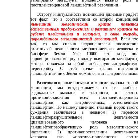
вымиранию мегафауны придается важная роль 
постплейстоценовой ландшафтной революции.
Остроту и актуальность возникшей дилемме придае
тот факт, что в соответствии со второй концепцие
нынешний экологический кризис являетс
естественным продолжением и развитием кризиса н
рубеже плейстоцена и голоцена, в свою очередь
порожденного мезолитической революцией
. Если эт
так, то мы сильно недооценивали последстви
охотничьей деятельности мезолитического человека 
биосфере Земли. Уже 10000 лет назад он
спровоцировала мощную волну вымирания мегафауны
которая повлекла за собой глобальную ландшафтну
перестройку. С этой точки зрения нынешни
ландшафтный лик Земли можно считать антропогенным.
Разделяя основные посылки и многие выводы второ
концепции, мы воздерживаемся от ее наиболе
радикальных выводов, в частности, от резког
противопоставления всех постплейстоценовы
ландшафтов, как антропогенных, естественны
ландшафтам. По нашему мнению, главный порок таког
суждения заключается в неявном: 1) перенос
ландшафторазрушительной деятельност
цивилизованного человека н
ландшафтопреобразующую роль мезолитическог
населения; 2) противопоставлении деятельност
человека как «противо-природного» агент