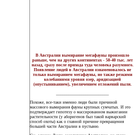
В Австралии вымирание мегафауны произошло
раньше, чем на других континентах - 50-40 тыс. лет
назад, сразу после прихода туда человека разумного.
Появление людей в Австралии ознаменовалось не
только вымиранием мегафауны, но также резкими
колебаниями уровня озер, аридизацией
(опустыниванием), увеличением отложений пыли.
_________________________
Похоже, все-таки именно люди были причиной
массового вымирания фауны крупных сумчатых. И это
подтверждает гипотезу о массированном выжигании
растительности (у аборигенов был такой варварский
способ охоты) как о главной причине превращения
большей части Австралии в пустыню.