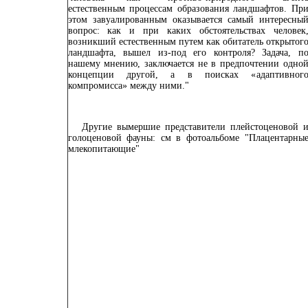
естественным процессам образования ландшафтов. Пр
этом завуалированным оказывается самый интересны
вопрос: как и при каких обстоятельствах человек
возникший естественным путем как обитатель открытог
ландшафта, вышел из-под его контроля? Задача, п
нашему мнению, заключается не в предпочтении одно
концепции другой, а в поисках «
адаптивног
компромисса
» между ними."
Другие вымершие представители плейстоценовой 
голоценовой фауны: см в фотоальбоме "
Плацентарны
млекопитающие
"