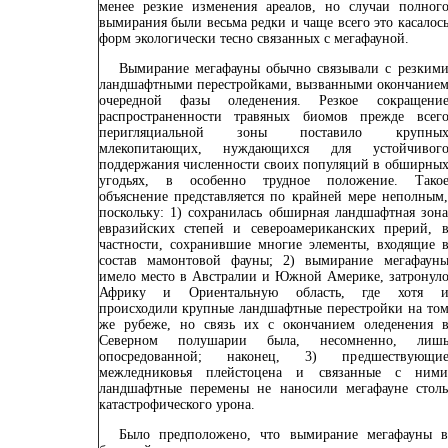
менее резкие изменения ареалов, но случаи полног
вымирания были весьма редки и чаще всего это касалос
форм экологически тесно связанных с мегафауной.
Вымирание мегафауны обычно связывали с резким
ландшафтными перестройками, вызванными окончание
очередной фазы оледенения. Резкое сокращени
распространенности травяных биомов прежде всег
перигляциальной зоны поставило крупны
млекопитающих, нуждающихся для устойчивог
поддержания численности своих популяций в обширны
угодьях, в особенно трудное положение. Тако
объяснение представляется по крайней мере неполным
поскольку: 1) сохранилась обширная ландшафтная зон
евразийских степей и североамериканских прерий, 
частности, сохранившие многие элементы, входящие 
состав мамонтовой фауны; 2) вымирание мегафаун
имело место в Австралии и Южной Америке, затронул
Африку и Ориентальную область, где хотя 
происходили крупные ландшафтные перестройки на то
же рубеже, но связь их с окончанием оледенения 
Северном полушарии была, несомненно, лиш
опосредованной; наконец, 3) предшествующи
межледниковья плейстоцена и связанные с ним
ландшафтные перемены не наносили мегафауне стол
катастрофического урона.
Было предположено, что вымирание мегафауны 