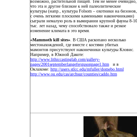
возможно, растительной пищей. Тем не менее очевидно,
что эта и другие близкие к ней палеолитические
культуры (напр., культура Folsom – охотники на бизонов,
с очень легкими плоскими каменными наконечниками)
сыграли немалую роль в вымирании крупной фауны 8-1
тыс. лет назад, чему способствовало также и резкое
изменение климата в это время.
«
Mammoth kill sites
»
. В США раскопано несколько
местонахождений, где вместе с костями убитых
мамонтов присутствуют наконечники культуры Кловис.
Например
,
в Южной Дакоте
:
http://www.lithiccastinglab.com/gallery-
pages/2001septemberlangefergusonpage1.htm
и в
Оклахоме
:
http://users.stlcc.edu/mfuller/domebo.html
http://www.ou.edu/cas/archsur/counties/caddo.htm