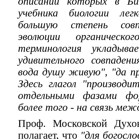
описании которых в Би
учебника биологии лег
большую степень совп
эволюции органическ
терминология укладыв
удивительного совпадени
вода душу живую", "да пр
Здесь глагол "производи
отдельными фазами фо
более того - на связь ме
Проф. Московской Духо
полагает, что
"для богосл