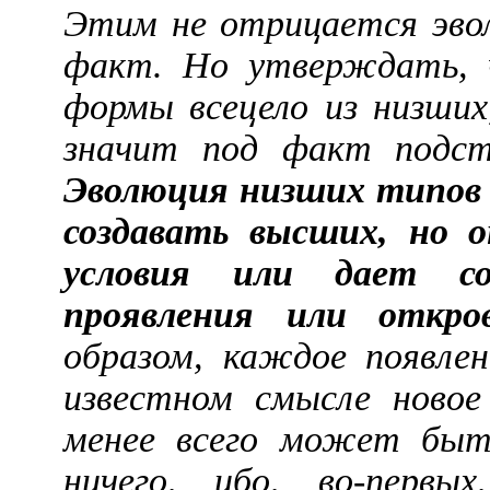
Этим не отрицается эвол
факт. Но утверждать, 
формы всецело из низших,
значит под факт подста
Эволюция низших типов 
создавать высших, но 
условия или дает с
проявления или откро
образом, каждое появле
известном смысле новое
менее всего может быть
ничего, ибо, во-первы