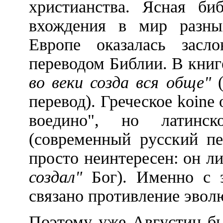
христианства. Ясная биб
вхождения в мир разны
Европе оказалась засл
переводом Библии. В книг
во веки созда вся обще"
(
перевод). Греческое koine
воедино", но латинск
(современный русский п
просто неинтересен: он л
создал"
Бог). Именно с 
связано противление эвол
Поэтому уже Августин бы