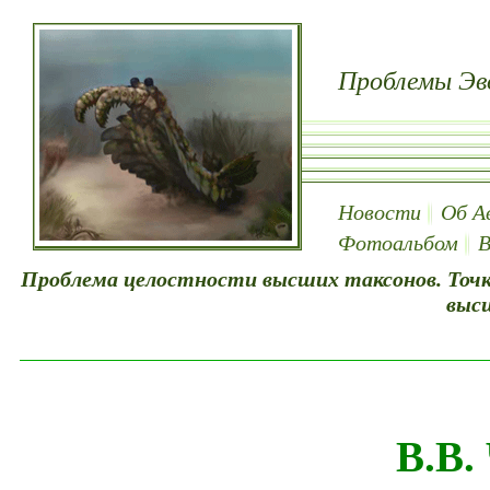
Проблемы Эв
Новости
Об А
Фотоальбом
В
Проблема целостности высших таксонов. Точка
выс
В.В