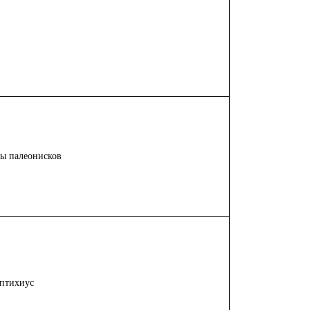
пы палеонисков
оптихиус