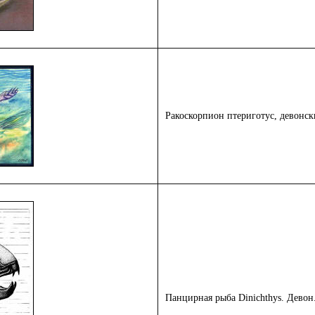
Ракоскорпион птериготус, девонс
Панцирная рыба
Dinichthys
. Девон