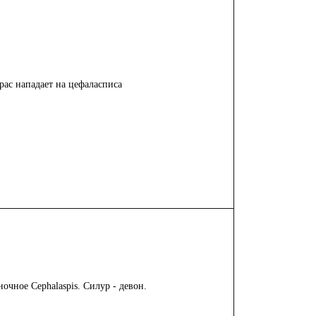
ас нападает на цефаласписа
оночное
Cephalaspis.
Силур - девон.