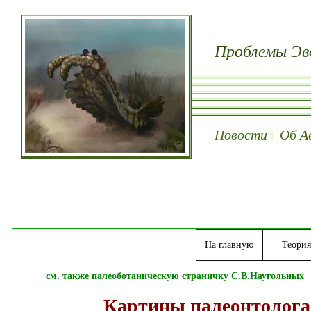
Проблемы Эв
Новости
Об А
На главную
Теория
см. также
палеоботаническую страничку С.В.Наугольных
Картины палеонтолога,