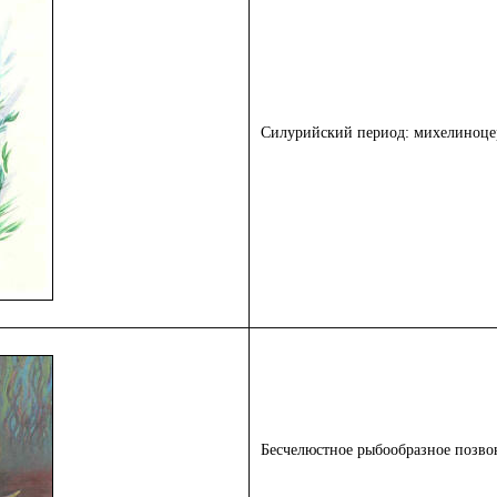
Силурийский период: михелиноцер
Бесчелюстное рыбообразное позв